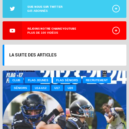
SUIS NOUS SUR TWITTER
645 ABONNÉS
REJOINS NOTRE CHAINE YOUTUBE
PLUS DE 100 VIDÉOS
LA SUITE DES ARTICLES
CLUB
FLAG JEUNES
FLAG SÉNIORS
RECRUTEMENT
SÉNIORS
U14-U12
U17
U20