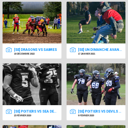
[SE] DRAGONS VS SABRES
[SE] UN DIMANCHE AVANT LE COUVRE-FEU
18 DÉCEMBRE 2022
17 JANVIER 2021
[SE] POITIERS VS SEA DEVILS DE LA ROCHELLE 23/02/20
[SE] POITIERS VS DEVILS DE CENON 09/02/20
23 FÉVRIER 2020
9 FÉVRIER 2020