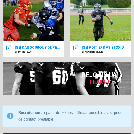
[SE] KANGOUROUS DE PESSAC VS POITIERS 02/02/20
[SE] POITIERS VS ESOX DE BASSE-GOULAINE 24/11/19
2 FÉVRIER 2020
24 NOVEMBRE 2019
REJOINS LA
TEAM !
Recrutement
à partir de 20 ans –
Essai
possible avec prise
de contact préalable