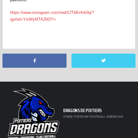
https://www.instagram.com/reel/CfTbKrArk0q/?
igshid=YmMyMTA2M2Y=
DRAGONS DE POITIERS
STADE POITEVIN FOOTBALL AMÉRICAIN