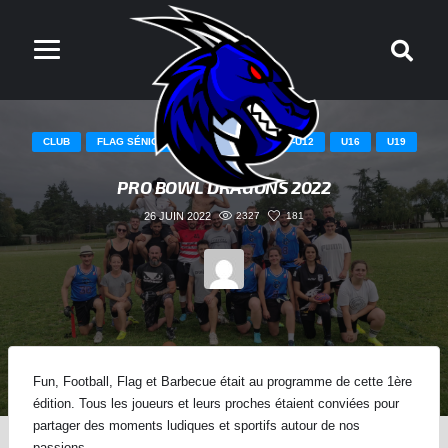
CLUB
FLAG SÉNIORS
SÉNIORS
U14-U12
U16
U19
PRO BOWL DRAGONS 2022
26 JUIN 2022
2327
181
Fun, Football, Flag et Barbecue était au programme de cette 1ère
édition. Tous les joueurs et leurs proches étaient conviées pour
partager des moments ludiques et sportifs autour de nos
passions.