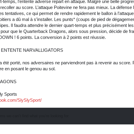
-temps, l’entente adverse repart en attaque. Malgré une belle progres
recoller au score. L’attaque Poitevine ne fera pas mieux. La défense l
 les tentatives, ce qui permet de rendre rapidement le ballon à l’attaqu
oitiers a dû mal à s’installer. Les punts* (coups de pied de dégagem
ipes. Il faudra attendre le dernier quart-temps et plus précisément les
pour que le Quarterback Dragons, alors sous pression, décide de fra
N ! 6 points. La conversion à 2 points est réussie.
 ENTENTE NARVALLIGATORS
 été porté, nos adversaires ne parviendront pas à revenir au score. P
re en posant le genou au sol.
 DRAGONS
ly Sports
ook.com/SlySlySport/
ems we can’t find what you’re looking for.