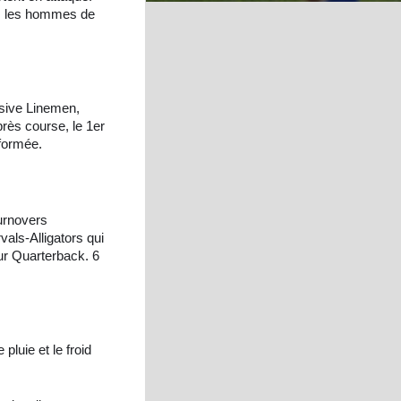
se, les hommes de
nsive Linemen,
rès course, le 1er
sformée.
urnovers
als-Alligators qui
ur Quarterback. 6
pluie et le froid