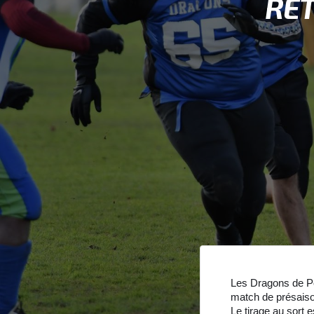
RE
Les Dragons de Poi
match de présaiso
Le tirage au sort 