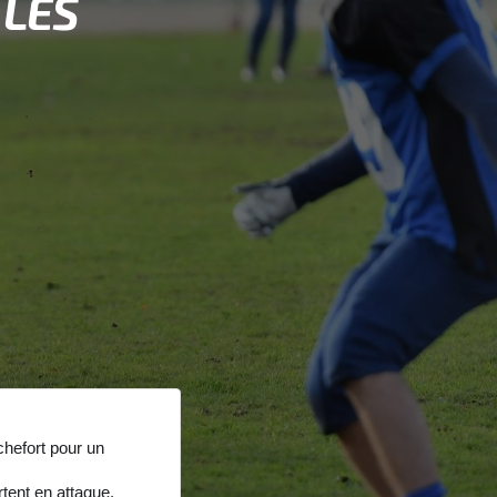
LES
chefort pour un
rtent en attaque.