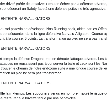
mier drive* (série de tentatives) tenu en échec par la défense adver
 concèderont un Safety face à une défense poitevine très agressive.
 ENTENTE NARVALLIGATORS
 au sol poitevin se développe. Nos Running back, aidés par les Offe
s conséquentes dans la ligne défensive Narvals-Alligators. Course ap
rit à la course. 6 points. La transformation au pied ne sera pas tran
 ENTENTE NARVALLIGATORS
t-temps la défense Dragons met en déroute l’attaque adverse. Les t
attaques ne réussissent pas à conserver la balle et ceux sont les Narv
r trouver le chemin de notre end-zone suite à une longue course de le
rmation au pied ne sera pas transformée.
 ENTENTE NARVALLIGATORS
siffle la mi-temps. Les supporters venus en nombre malgré le risque de 
se restaurer à la buvette tenue par nos bénévoles.