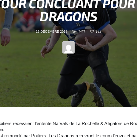
TOUR CONCLUANT POUR 
DRAGONS
16 DÉCEMBRE 2018
2472
162
tiers recevaient l’entente Narvals de La Rochelle & Alligators de Ro
n.
est remporté par Poitiers. Les Dragons recevront le coup d’envoi et pa