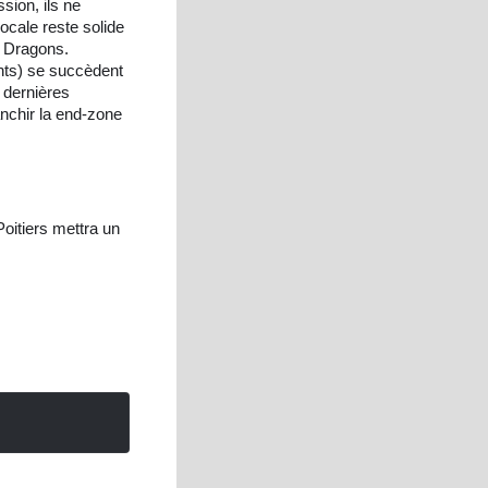
sion, ils ne
ocale reste solide
e Dragons.
ents) se succèdent
 dernières
nchir la end-zone
oitiers mettra un