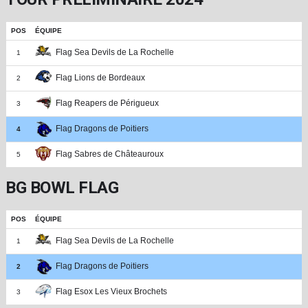
POS
ÉQUIPE
Flag Sea Devils de La Rochelle
1
Flag Lions de Bordeaux
2
Flag Reapers de Périgueux
3
Flag Dragons de Poitiers
4
Flag Sabres de Châteauroux
5
BG BOWL FLAG
POS
ÉQUIPE
Flag Sea Devils de La Rochelle
1
Flag Dragons de Poitiers
2
Flag Esox Les Vieux Brochets
3