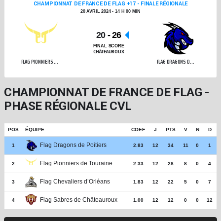
CHAMPIONNAT DE FRANCE DE FLAG +17 - FINALE RÉGIONALE
20 AVRIL 2024 - 14 H 00 MIN
20
-
26
FINAL SCORE
CHÂTEAUROUX
FLAG PIONNIERS DE TOURAINE
FLAG DRAGONS DE POITIERS
CHAMPIONNAT DE FRANCE DE FLAG -
PHASE RÉGIONALE CVL
POS
ÉQUIPE
COEF
J
PTS
V
N
D
Flag Dragons de Poitiers
1
2.83
12
34
11
0
1
Flag Pionniers de Touraine
2
2.33
12
28
8
0
4
Flag Chevaliers d’Orléans
3
1.83
12
22
5
0
7
Flag Sabres de Châteauroux
4
1.00
12
12
0
0
12