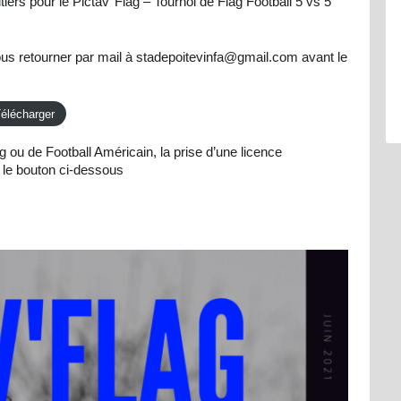
iers pour le Pictav’ Flag – Tournoi de Flag Football 5 vs 5
nous retourner par mail à stadepoitevinfa@gmail.com avant le
élécharger
g ou de Football Américain, la prise d’une licence
 le bouton ci-dessous