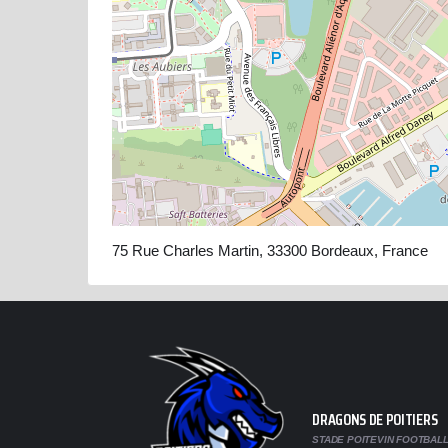
75 Rue Charles Martin, 33300 Bordeaux, France
DRAGONS DE POITIERS
STADE POITEVIN FOOTBALL