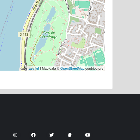
Leaflet
| Map data ©
OpenStreetMap
contributors