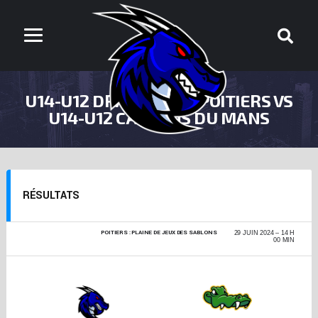
U14-U12 DRAGONS DE POITIERS VS
U14-U12 CAÏMANS DU MANS
RÉSULTATS
POITIERS : PLAINE DE JEUX DES SABLONS
CHALLENGE
29 JUIN 2024
14 H
FOOTBALL U14-U12
00 MIN
2023-2024