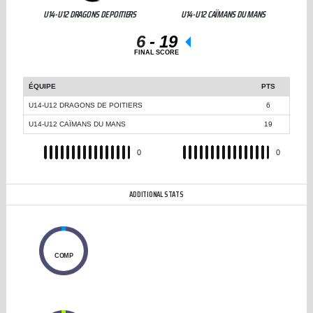
U14-U12 DRAGONS DE POITIERS
U14-U12 CAÏMANS DU MANS
6
-
19
FINAL SCORE
ÉQUIPE
PTS
U14-U12 DRAGONS DE POITIERS
6
U14-U12 CAÏMANS DU MANS
19
REC
0
REC
0
ADDITIONAL STATS
0
COMP