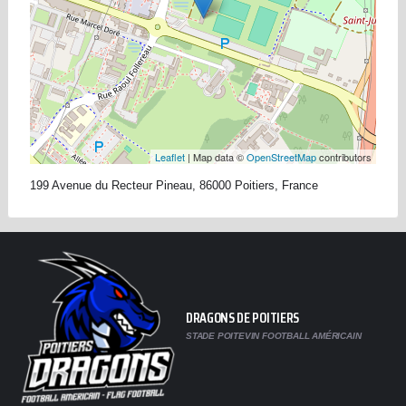
Leaflet
| Map data ©
OpenStreetMap
contributors
199 Avenue du Recteur Pineau, 86000 Poitiers, France
DRAGONS DE POITIERS
STADE POITEVIN FOOTBALL AMÉRICAIN