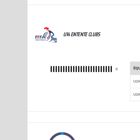
CHALLENGE FOOTBALL U14-U12 2023-2024
U14 ENTENTE CLUBS
ÉQU
REC
0
U14
U14