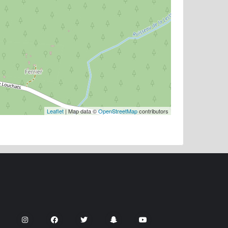
Leaflet
| Map data ©
OpenStreetMap
contributors