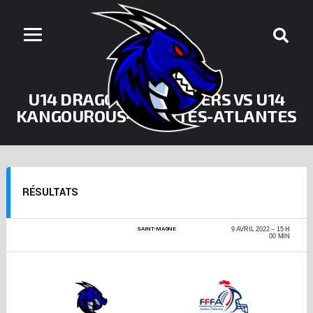
U14 DRAGONS-SANGLIERS VS U14
KANGOUROUS-COMÈTES-ATLANTES
RÉSULTATS
SAINT-MAGNE
CHALLENGE
9 AVRIL 2022
15 H
FOOTBALL U14-U12
00 MIN
2021-2022