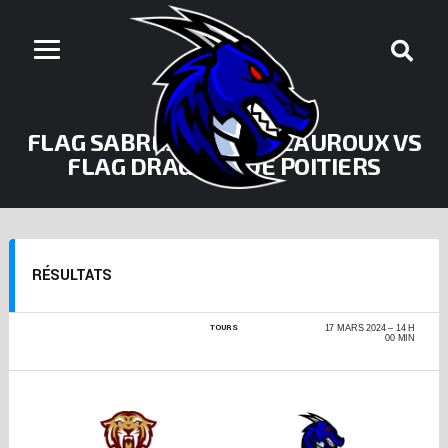
FLAG SABRES DE CHÂTEAUROUX VS
FLAG DRAGONS DE POITIERS
RÉSULTATS
TOURS
CHAMPIONNAT DE
17 MARS 2024
14 H
FRANCE FLAG +17 -
00 MIN
PHASE RÉGIONALE
2023-2024