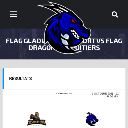
FLAG GLADIATORS DE NIORT VS FLAG
DRAGONS DE POITIERS
RÉSULTATS
LA ROCHELLE
FLAG FOOTBALL
3 OCTOBRE 2021
11
2021-2022
H 00 MIN