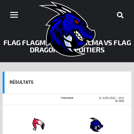
FLAG FLAGMINGOS DE BALMA VS FLAG
DRAGONS DE POITIERS
RÉSULTATS
TOULOUSE
AROW SUPERLIGUE
11 JUIN 2022
10 H
FLAG 2021-2022
00 MIN