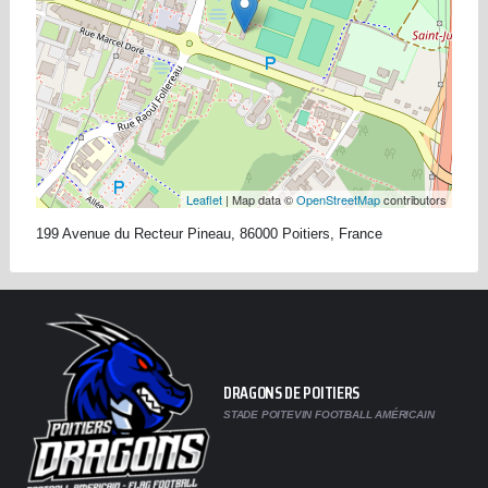
Leaflet
| Map data ©
OpenStreetMap
contributors
199 Avenue du Recteur Pineau, 86000 Poitiers, France
DRAGONS DE POITIERS
STADE POITEVIN FOOTBALL AMÉRICAIN