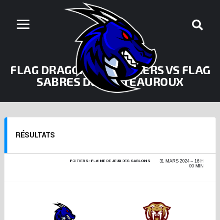
FLAG DRAGONS DE POITIERS VS FLAG
SABRES DE CHÂTEAUROUX
RÉSULTATS
POITIERS : PLAINE DE JEUX DES SABLONS
CHAMPIONNAT DE
31 MARS 2024
16 H
FRANCE FLAG +17 -
00 MIN
PHASE RÉGIONALE
2023-2024