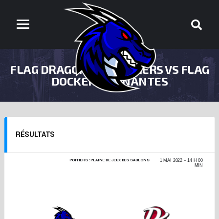
FLAG DRAGONS DE POITIERS VS FLAG
DOCKERS DE NANTES
RÉSULTATS
POITIERS : PLAINE DE JEUX DES SABLONS
CHAMPIONNAT DE
1 MAI 2022
14 H 00
FRANCE DE FLAG
MIN
+17 - FINALE
RÉGIONALE 2021-
2022