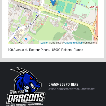
Leaflet
| Map data ©
OpenStreetMap
contributors
199 Avenue du Recteur Pineau, 86000 Poitiers, France
DRAGONS DE POITIERS
STADE POITEVIN FOOTBALL AMÉRICAIN