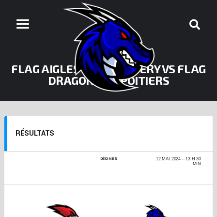
FLAG AIGLES DE CHAMBÉRY VS FLAG
DRAGONS DE POITIERS
RÉSULTATS
DÉCINES
CHAMPIONNAT DE
12 MAI 2024
13 H 30
FRANCE DE FLAG
MIN
+17 - FINALE DE
CONFÉRENCE 2023-
2024