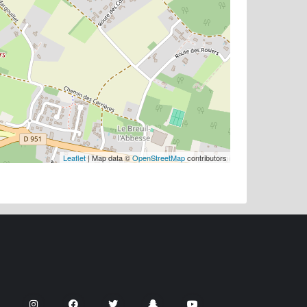
Leaflet
| Map data ©
OpenStreetMap
contributors