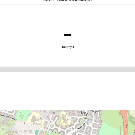
POITIERS : PLAINE DE JEUX DES SABLONS
–
APERÇU