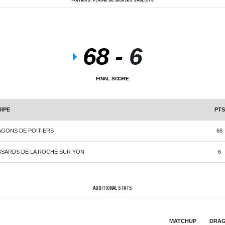
POITIERS : PLAINE DE JEUX DES SABLONS
68
-
6
FINAL SCORE
IPE
PTS
GONS DE POITIERS
68
SARDS DE LA ROCHE SUR YON
6
ADDITIONAL STATS
MATCHUP
DRAG