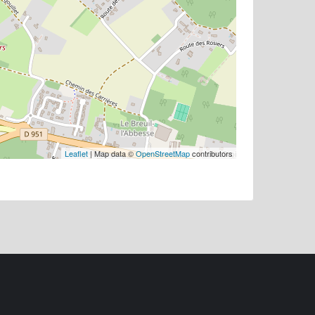
Leaflet
| Map data ©
OpenStreetMap
contributors