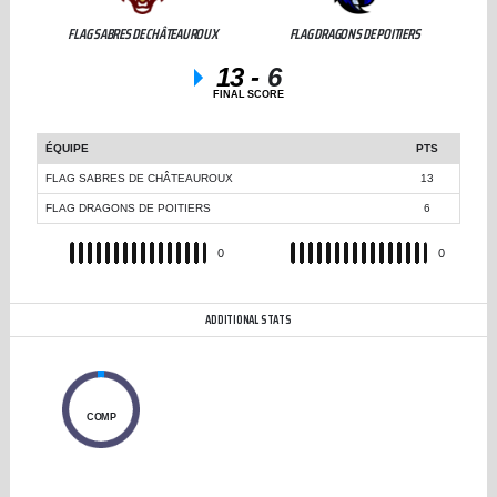
FLAG SABRES DE CHÂTEAUROUX
FLAG DRAGONS DE POITIERS
13
-
6
FINAL SCORE
ÉQUIPE
PTS
FLAG SABRES DE CHÂTEAUROUX
13
FLAG DRAGONS DE POITIERS
6
REC
0
REC
0
ADDITIONAL STATS
0
COMP