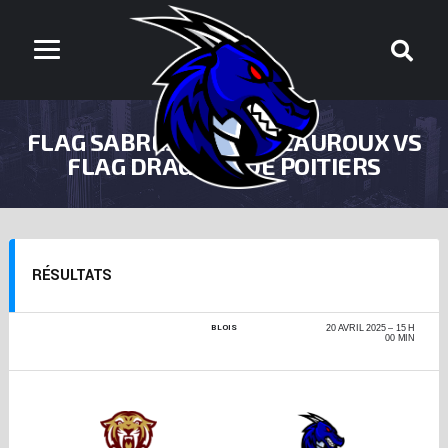
FLAG SABRES DE CHÂTEAUROUX VS
FLAG DRAGONS DE POITIERS
RÉSULTATS
BLOIS
CHAMPIONNAT DE
20 AVRIL 2025
15 H
FRANCE FLAG +17 -
00 MIN
PHASE RÉGIONALE
2024-2025