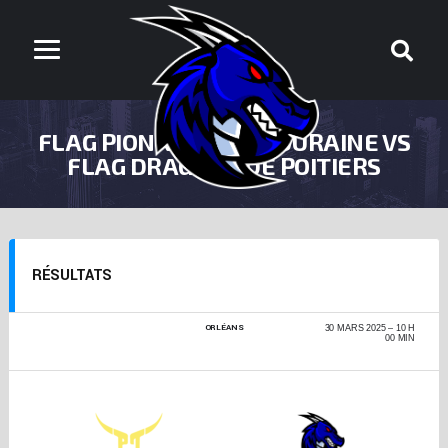
FLAG PIONNIERS DE TOURAINE VS
FLAG DRAGONS DE POITIERS
RÉSULTATS
ORLÉANS
CHAMPIONNAT DE
30 MARS 2025
10 H
FRANCE FLAG +17 -
00 MIN
PHASE RÉGIONALE
2024-2025