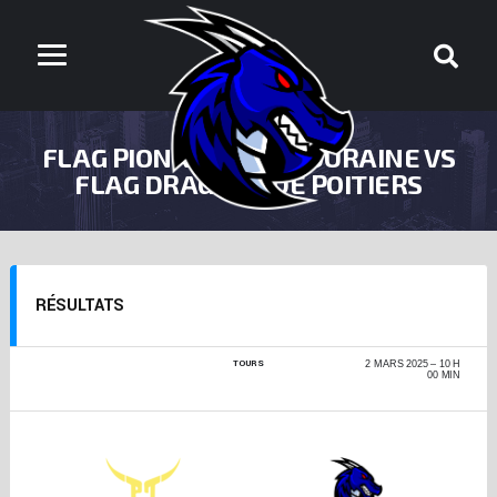
FLAG PIONNIERS DE TOURAINE VS
FLAG DRAGONS DE POITIERS
RÉSULTATS
TOURS
CHAMPIONNAT DE
2 MARS 2025
10 H
FRANCE FLAG +17 -
00 MIN
PHASE RÉGIONALE
2024-2025