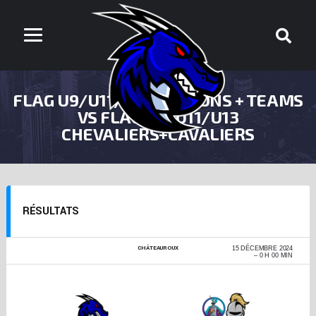
FLAG U9/U11/U13 DRAGONS + TEAMS
VS FLAG U9/U11/U13
CHEVALIERS+CAVALIERS
RÉSULTATS
CHÂTEAUROUX
OPEN FLAG JEUNES
15 DÉCEMBRE 2024
2024-2025
0 H 00 MIN