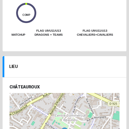
0
COMP
FLAG U9/U11/U13
FLAG U9/U11/U13
MATCHUP
DRAGONS + TEAMS
CHEVALIERS+CAVALIERS
LIEU
CHÂTEAUROUX