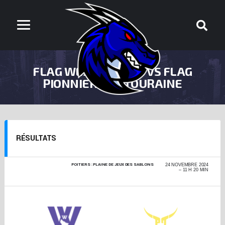
FLAG WEST WOLVES VS FLAG
PIONNIERS DE TOURAINE
RÉSULTATS
POITIERS : PLAINE DE JEUX DES SABLONS
COUPE DE FRANCE
24 NOVEMBRE 2024
FLAG FEMMES -
11 H 20 MIN
TOUR QUALIFICATIF
2024-2025