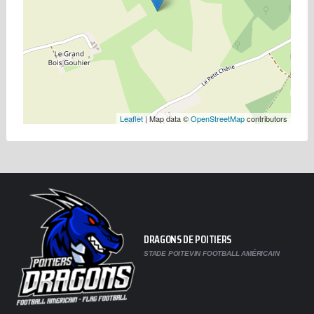
Leaflet
| Map data ©
OpenStreetMap
contributors
DRAGONS DE POITIERS
STADE POITEVIN FOOTBALL AMÉRICAIN