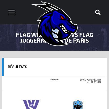
FLAG WEST WOLVES VS FLAG
JUGGERNAUTES DE PARIS
RÉSULTATS
NANTES
COUPE DE FRANCE
10 NOVEMBRE 2024
FLAG FEMMES -
11 H 00 MIN
TOUR QUALIFICATIF
2024-2025