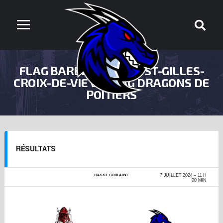
FLAG BARBARIANS DE ST-GILLES-
CROIX-DE-VIE VS FLAG DRAGONS DE
POITIERS
RÉSULTATS
BASSE-GOULAINE
BG BOWL FLAG 2023-
7 JUILLET 2024
11 H
2024
00 MIN