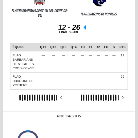
FLAG BARBARIANS DE ST-GILLES-CROIX-DE-
FLAG DRAGONS DE POITIERS
VIE
12
-
26
FINAL SCORE
ÉQUIPE
QT1
QT2
QT3
QT4
TD
T1
T2
FG
S
PTS
FLAG
—
—
—
—
—
—
—
—
—
12
BARBARIANS
DE ST-GILLES-
CROIX-DE-VIE
FLAG
—
—
—
—
—
—
—
—
—
26
DRAGONS DE
POITIERS
REC
0
REC
0
ADDITIONAL STATS